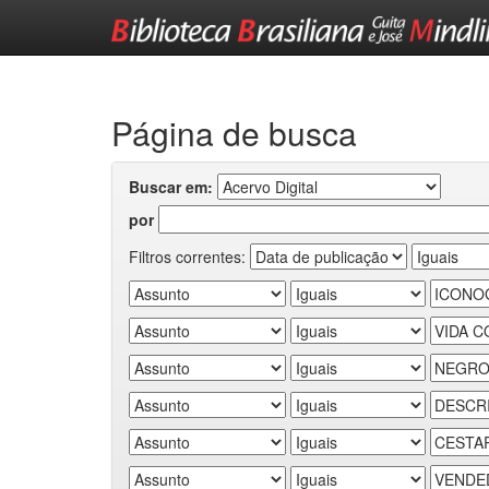
Skip
navigation
Página de busca
Buscar em:
por
Filtros correntes: