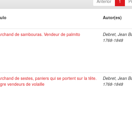
Anterior
1
P
tulo
Autor(es)
rchand de sambouras. Vendeur de palmito
Debret, Jean Ba
1768-1848
rchand de sestes, paniers qui se portent sur la tête.
Debret, Jean Ba
gre vendeurs de volaille
1768-1848