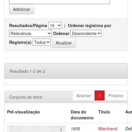
Resultados/Página
|
Ordenar registros por
Ordenar
Registro(s)
Resultado 1-2 de 2.
Anterior
1
Próximo
Conjunto de itens:
Pré-visualização
Data do
Título
Aut
documento
1835
Marchand
Deb