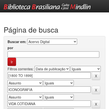
Skip
navigation
Página de busca
Buscar em:
por
Filtros correntes: