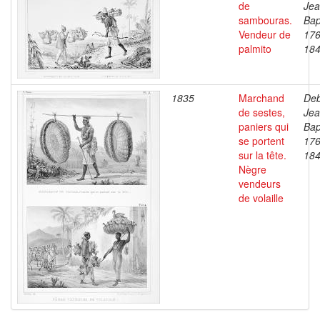
de
Je
sambouras.
Bap
Vendeur de
176
palmito
18
1835
Marchand
Deb
de sestes,
Je
paniers qui
Bap
se portent
176
sur la tête.
18
Nègre
vendeurs
de volaille