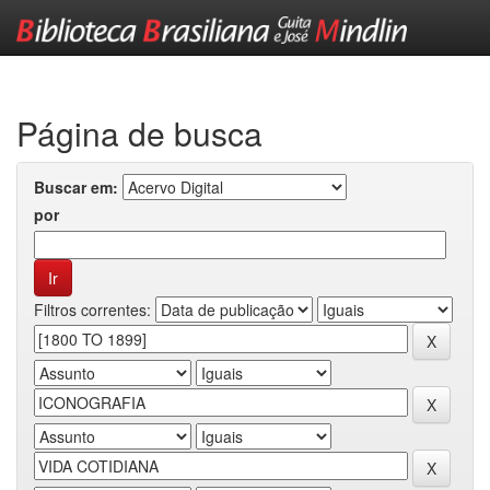
Skip
navigation
Página de busca
Buscar em:
por
Filtros correntes: