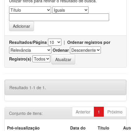
Utilizar filtros para refinar o resultado de busca.
Resultados/Página
|
Ordenar registros por
Ordenar
Registro(s)
Resultado 1-1 de 1.
Anterior
1
Próximo
Conjunto de itens:
Pré-visualização
Data do
Título
Aut