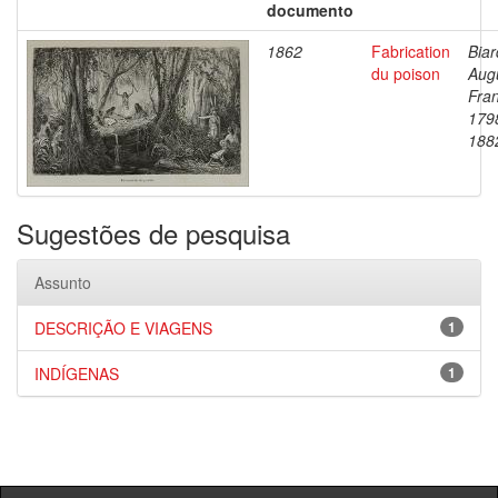
documento
1862
Fabrication
Biar
du poison
Aug
Fran
179
188
Sugestões de pesquisa
Assunto
DESCRIÇÃO E VIAGENS
1
INDÍGENAS
1