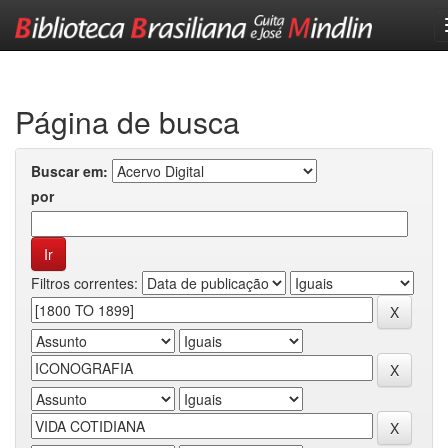
Skip
navigation
Página de busca
Buscar em:
por
Filtros correntes: