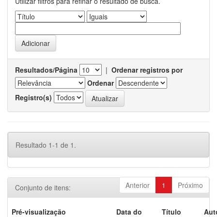
Utilizar filtros para refinar o resultado de busca.
Resultados/Página
|
Ordenar registros por
Ordenar
Registro(s)
Resultado 1-1 de 1.
Anterior
1
Próximo
Conjunto de itens:
Pré-visualização
Data do
Título
Aut