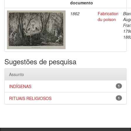
documento
1862
Fabrication
Biar
du poison
Aug
Fran
179
188
Sugestões de pesquisa
Assunto
INDÍGENAS
1
RITUAIS RELIGIOSOS
1