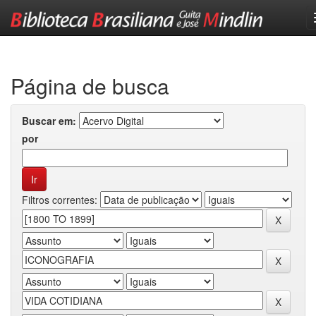
Skip
navigation
Página de busca
Buscar em:
por
Filtros correntes: