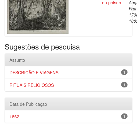
du poison
Aug
Fran
179
188
Sugestões de pesquisa
Assunto
DESCRIÇÃO E VIAGENS
1
RITUAIS RELIGIOSOS
1
Data de Publicação
1862
1