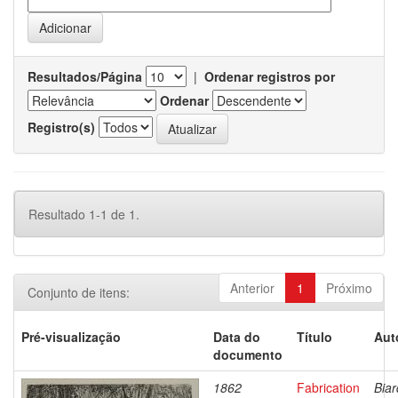
Resultados/Página
|
Ordenar registros por
Ordenar
Registro(s)
Resultado 1-1 de 1.
Anterior
1
Próximo
Conjunto de itens:
Pré-visualização
Data do
Título
Aut
documento
1862
Fabrication
Biar