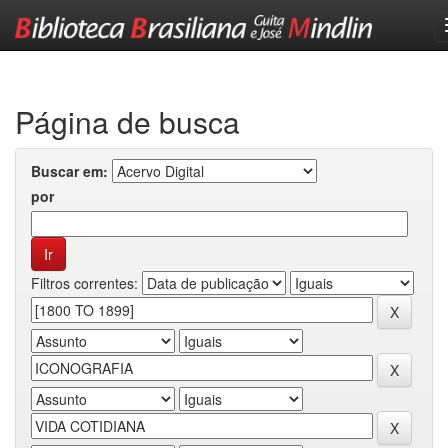
Skip
navigation
Página de busca
Buscar em:
por
Filtros correntes: