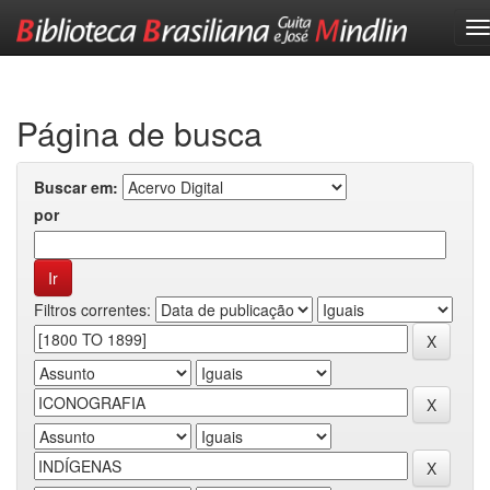
Skip
navigation
Página de busca
Buscar em:
por
Filtros correntes: