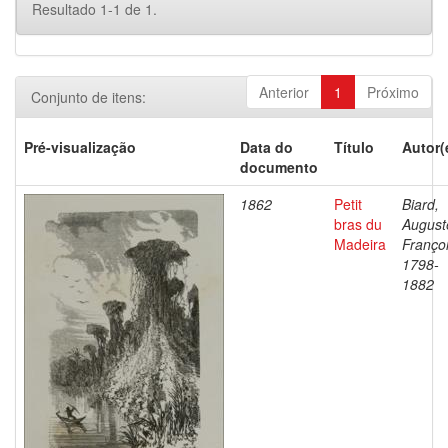
Resultado 1-1 de 1.
Anterior
1
Próximo
Conjunto de itens:
Pré-visualização
Data do
Título
Autor(
documento
1862
Petit
Biard,
bras du
August
Madeira
Françoi
1798-
1882