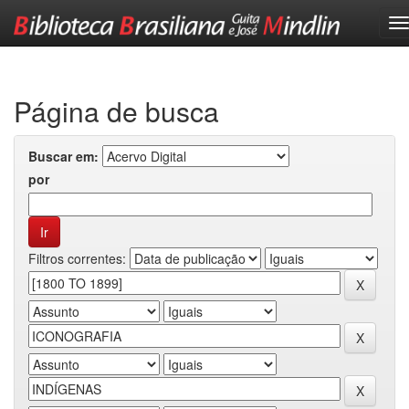
Skip
navigation
Página de busca
Buscar em:
por
Filtros correntes: