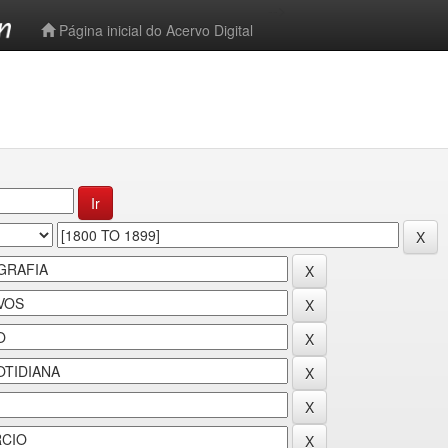
-->
Página inicial do Acervo Digital