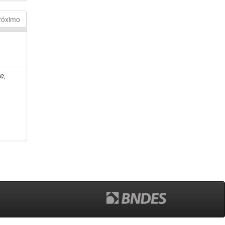
róximo
e,