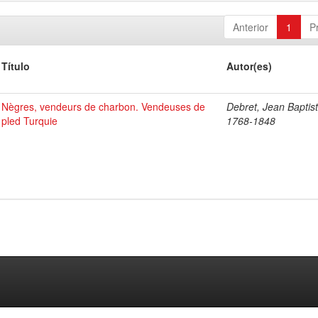
Anterior
1
P
Título
Autor(es)
Nègres, vendeurs de charbon. Vendeuses de
Debret, Jean Baptist
pled Turquie
1768-1848