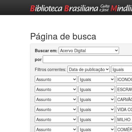
Skip
navigation
Página de busca
Buscar em:
por
Filtros correntes: