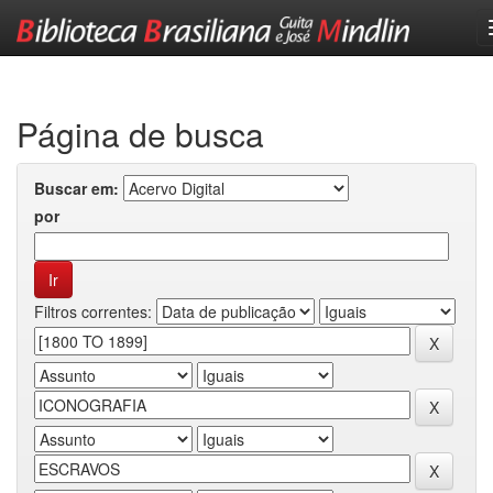
Skip
navigation
Página de busca
Buscar em:
por
Filtros correntes: