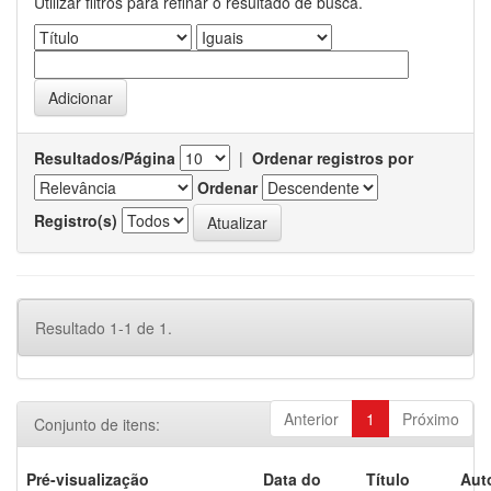
Utilizar filtros para refinar o resultado de busca.
Resultados/Página
|
Ordenar registros por
Ordenar
Registro(s)
Resultado 1-1 de 1.
Anterior
1
Próximo
Conjunto de itens:
Pré-visualização
Data do
Título
Aut