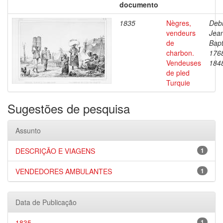
documento
1835
Nègres,
Debr
vendeurs
Jea
de
Bapt
charbon.
176
Vendeuses
184
de pled
Turquie
Sugestões de pesquisa
Assunto
DESCRIÇÃO E VIAGENS
1
VENDEDORES AMBULANTES
1
Data de Publicação
1835
1