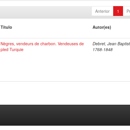
Anterior
1
P
Título
Autor(es)
Nègres, vendeurs de charbon. Vendeuses de
Debret, Jean Baptist
pled Turquie
1768-1848