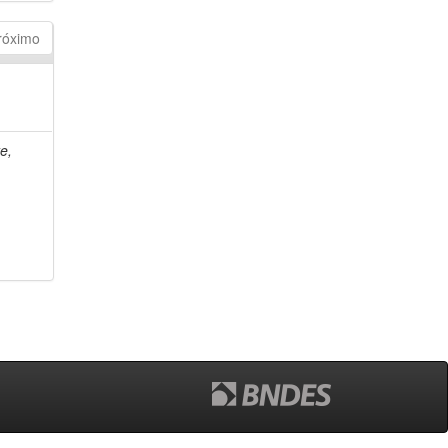
róximo
e,