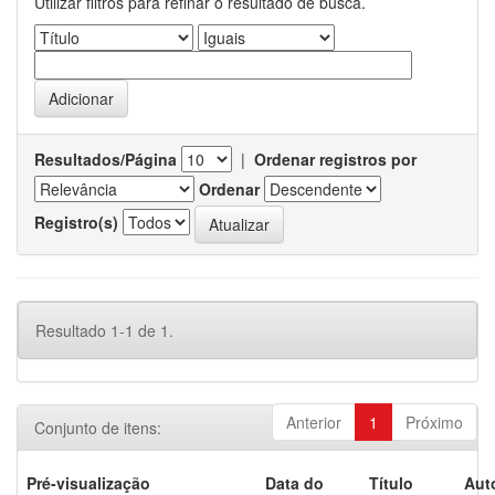
Utilizar filtros para refinar o resultado de busca.
Resultados/Página
|
Ordenar registros por
Ordenar
Registro(s)
Resultado 1-1 de 1.
Anterior
1
Próximo
Conjunto de itens:
Pré-visualização
Data do
Título
Aut