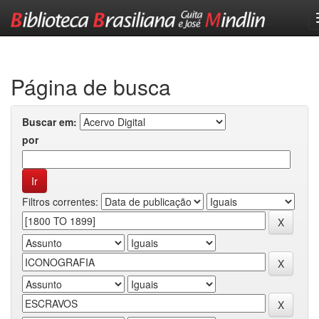
Skip
navigation
Página de busca
Buscar em:
por
Filtros correntes: