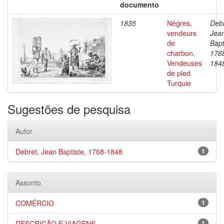
documento
1835
Nègres,
Debr
vendeurs
Jea
de
Bapt
charbon.
176
Vendeuses
184
de pled
Turquie
Sugestões de pesquisa
Autor
Debret, Jean Baptiste, 1768-1848
1
Assunto
COMÉRCIO
1
DESCRIÇÃO E VIAGENS
1