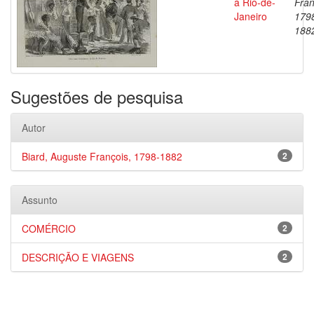
à Rio-de-
Fran
Janeiro
179
188
Sugestões de pesquisa
Autor
Biard, Auguste François, 1798-1882
2
Assunto
COMÉRCIO
2
DESCRIÇÃO E VIAGENS
2