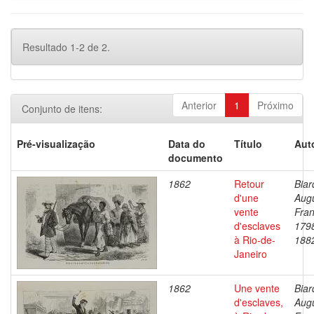
Resultado 1-2 de 2.
Anterior
1
Próximo
Conjunto de itens:
Pré-visualização
Data do
Título
Aut
documento
1862
Retour
Biar
d'une
Aug
vente
Fran
d'esclaves
179
à Rio-de-
188
Janeiro
1862
Une vente
Biar
d'esclaves,
Aug