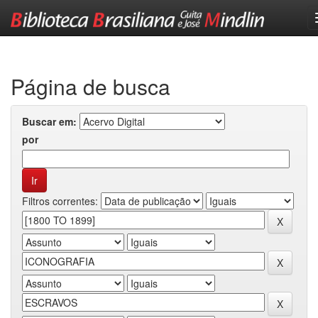
Skip
navigation
Página de busca
Buscar em:
por
Filtros correntes: