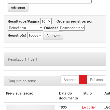
Resultados/Página
|
Ordenar registros por
Ordenar
Registro(s)
Resultado 1-1 de 1.
Anterior
1
Próximo
Conjunto de itens:
Pré-visualização
Data do
Título
Aut
documento
1835
Le collier
Deb