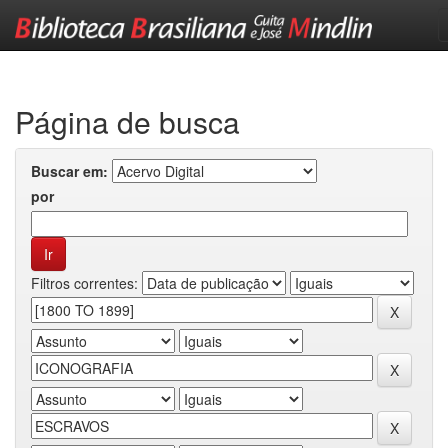
Skip
navigation
Página de busca
Buscar em:
por
Filtros correntes: