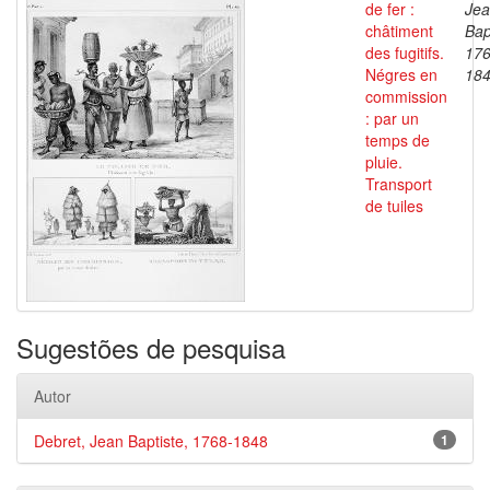
de fer :
Je
châtiment
Bap
des fugitifs.
176
Négres en
18
commission
: par un
temps de
pluie.
Transport
de tuiles
Sugestões de pesquisa
Autor
Debret, Jean Baptiste, 1768-1848
1