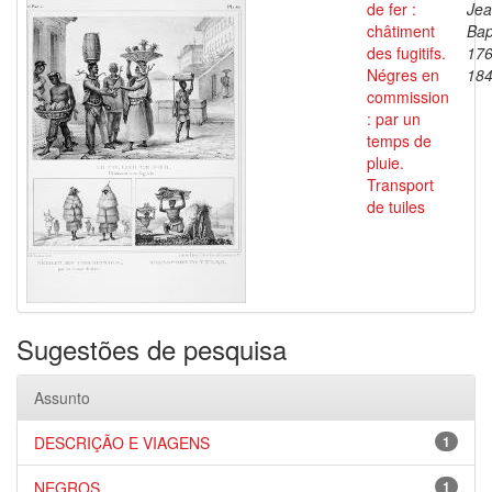
de fer :
Je
châtiment
Bap
des fugitifs.
176
Négres en
18
commission
: par un
temps de
pluie.
Transport
de tuiles
Sugestões de pesquisa
Assunto
DESCRIÇÃO E VIAGENS
1
NEGROS
1