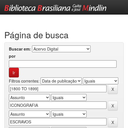
Skip
navigation
Página de busca
Buscar em:
por
Filtros correntes: