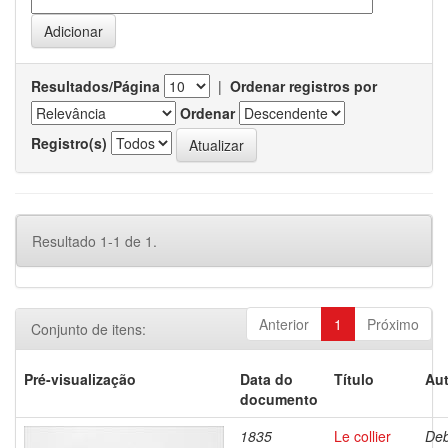
Resultados/Página
|
Ordenar registros por
Ordenar
Registro(s)
Resultado 1-1 de 1.
Anterior
1
Próximo
Conjunto de itens:
Pré-visualização
Data do
Título
Aut
documento
1835
Le collier
Deb