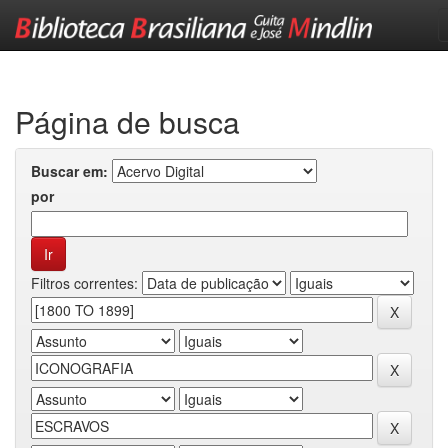
Skip
navigation
Página de busca
Buscar em:
por
Filtros correntes: