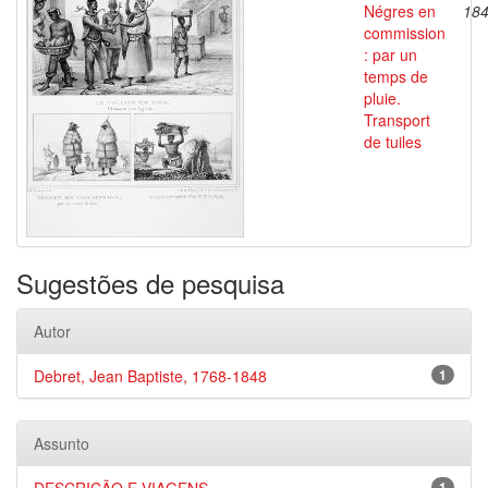
Négres en
18
commission
: par un
temps de
pluie.
Transport
de tuiles
Sugestões de pesquisa
Autor
Debret, Jean Baptiste, 1768-1848
1
Assunto
1