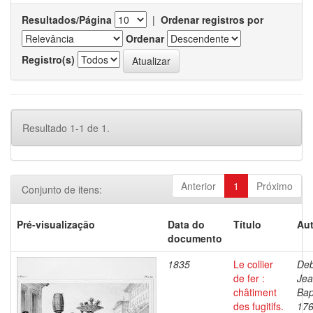
Resultados/Página
|
Ordenar registros por
Ordenar
Registro(s)
Resultado 1-1 de 1.
Anterior
1
Próximo
Conjunto de itens:
Pré-visualização
Data do
Título
Aut
documento
1835
Le collier
Deb
de fer :
Je
châtiment
Bap
des fugitifs.
176