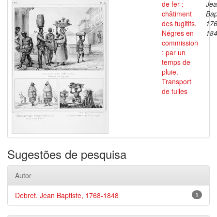
de fer :
Je
châtiment
Bap
des fugitifs.
176
Négres en
18
commission
: par un
temps de
pluie.
Transport
de tuiles
Sugestões de pesquisa
Autor
Debret, Jean Baptiste, 1768-1848
1