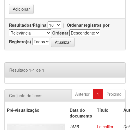
Resultados/Página
|
Ordenar registros por
Ordenar
Registro(s)
Resultado 1-1 de 1.
Anterior
1
Próximo
Conjunto de itens:
Pré-visualização
Data do
Título
Aut
documento
1835
Le collier
Deb