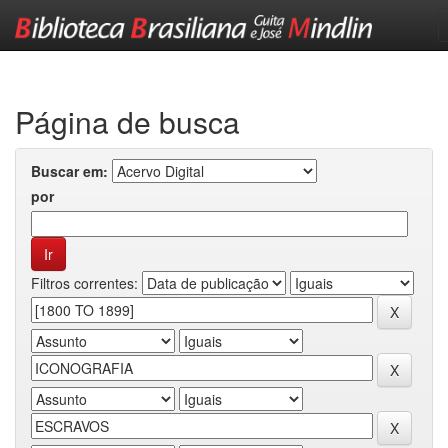
Skip
navigation
Página de busca
Buscar em:
por
Filtros correntes: