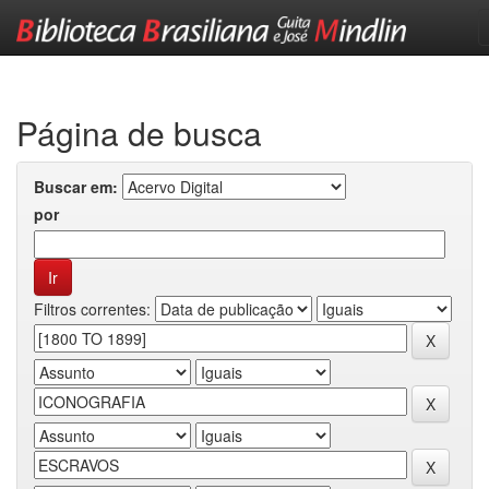
Skip
navigation
Página de busca
Buscar em:
por
Filtros correntes: