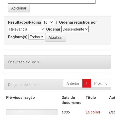
Resultados/Página
|
Ordenar registros por
Ordenar
Registro(s)
Resultado 1-1 de 1.
Anterior
1
Próximo
Conjunto de itens:
Pré-visualização
Data do
Título
Aut
documento
1835
Le collier
Deb