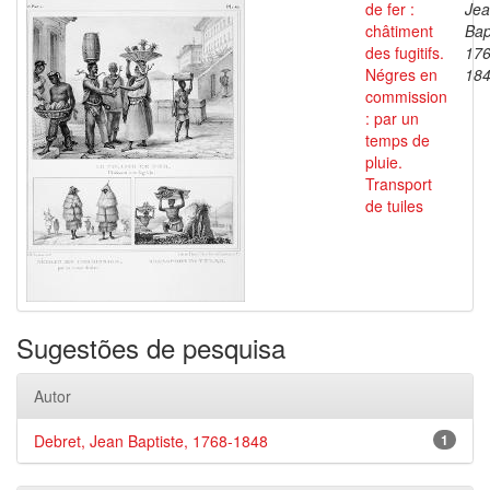
de fer :
Je
châtiment
Bap
des fugitifs.
176
Négres en
18
commission
: par un
temps de
pluie.
Transport
de tuiles
Sugestões de pesquisa
Autor
Debret, Jean Baptiste, 1768-1848
1