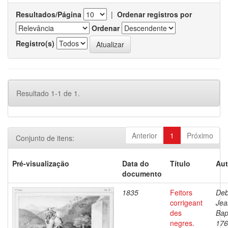
Resultados/Página
|
Ordenar registros por
Ordenar
Registro(s)
Resultado 1-1 de 1.
Anterior
1
Próximo
Conjunto de itens:
Pré-visualização
Data do
Título
Aut
documento
1835
Feitors
Deb
corrigeant
Jea
des
Bap
negres.
176