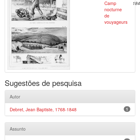
Camp
184
nocturne
de
vouyageurs
Sugestões de pesquisa
Autor
Debret, Jean Baptiste, 1768-1848
1
Assunto