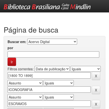
Skip
navigation
Página de busca
Buscar em:
por
Filtros correntes: