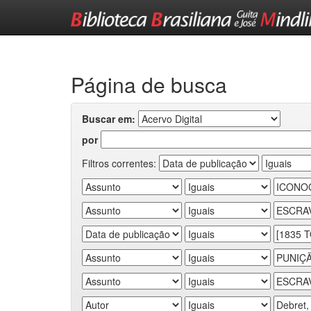
Skip
navigation
Página de busca
Buscar em:
por
Filtros correntes: