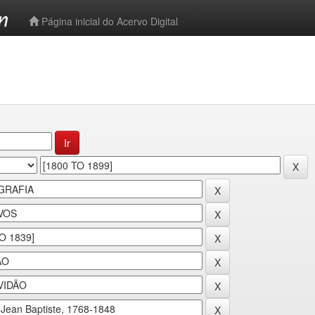
-->
Página inicial do Acervo Digital