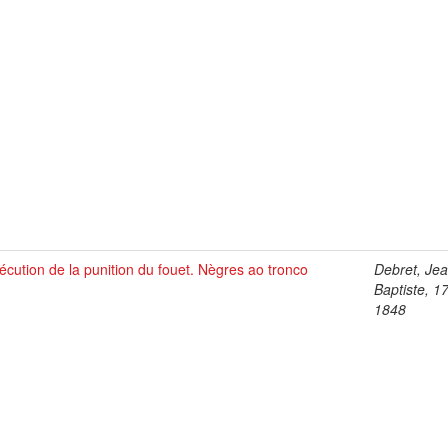
écution de la punition du fouet. Nègres ao tronco
Debret, Je
Baptiste, 1
1848