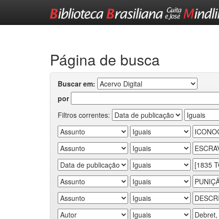
Skip
navigation
Página de busca
Buscar em:
por
Filtros correntes: