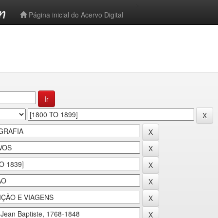
-->
Página inicial do Acervo Digital