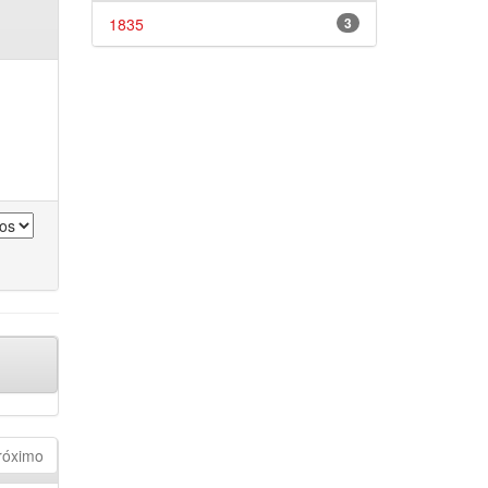
1835
3
róximo