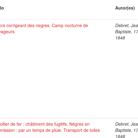
lo
Autor(es)
ors corrigeant des negres. Camp nocturne de
Debret, Je
yageurs
Baptiste, 1
1848
ollier de fer : châtiment des fugitifs. Négres en
Debret, Je
ission : par un temps de pluie. Transport de tuiles
Baptiste, 1
1848