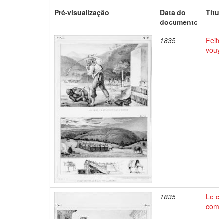
Pré-visualização
Data do
Títu
documento
1835
Feit
vou
1835
Le c
comm