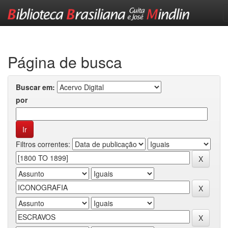
Skip
navigation
Página de busca
Buscar em:
por
Filtros correntes: