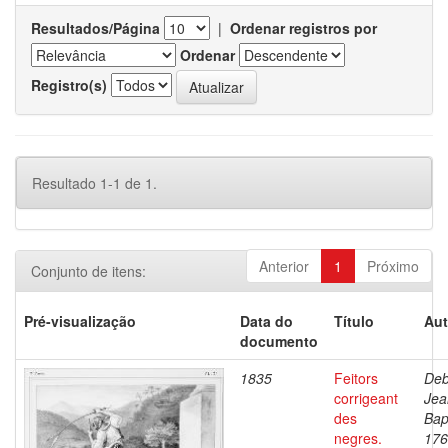
Resultados/Página
|
Ordenar registros por
Ordenar
Registro(s)
Resultado 1-1 de 1.
Anterior
1
Próximo
Conjunto de itens:
Pré-visualização
Data do
Título
Aut
documento
1835
Feitors
Deb
corrigeant
Jea
des
Bap
negres.
176