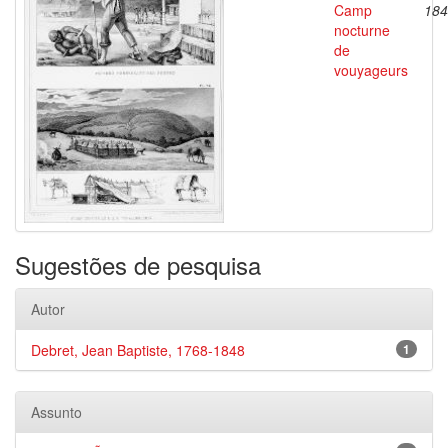
Camp
184
nocturne
de
vouyageurs
Sugestões de pesquisa
Autor
Debret, Jean Baptiste, 1768-1848
1
Assunto