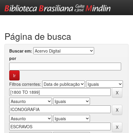
Skip
navigation
Página de busca
Buscar em:
por
Filtros correntes: