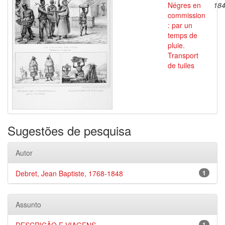
Négres en
18
commission
: par un
temps de
pluie.
Transport
de tuiles
Sugestões de pesquisa
Autor
Debret, Jean Baptiste, 1768-1848
1
Assunto
1