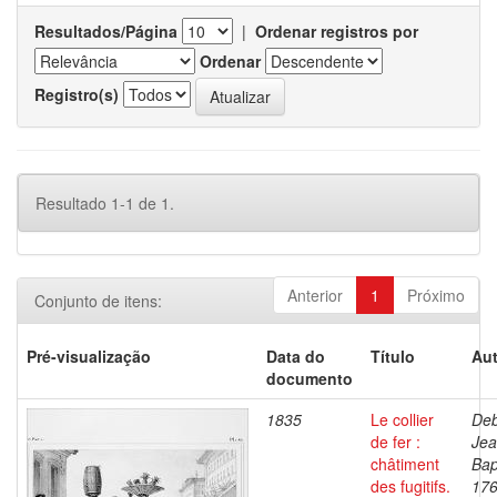
Resultados/Página
|
Ordenar registros por
Ordenar
Registro(s)
Resultado 1-1 de 1.
Anterior
1
Próximo
Conjunto de itens:
Pré-visualização
Data do
Título
Aut
documento
1835
Le collier
Deb
de fer :
Je
châtiment
Bap
des fugitifs.
176