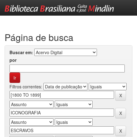
Skip
navigation
Página de busca
Buscar em:
por
Filtros correntes: