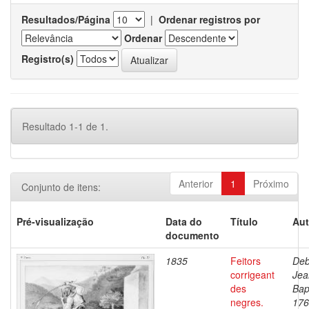
Resultados/Página
|
Ordenar registros por
Ordenar
Registro(s)
Resultado 1-1 de 1.
Anterior
1
Próximo
Conjunto de itens:
Pré-visualização
Data do
Título
Aut
documento
1835
Feitors
Deb
corrigeant
Jea
des
Bap
negres.
176