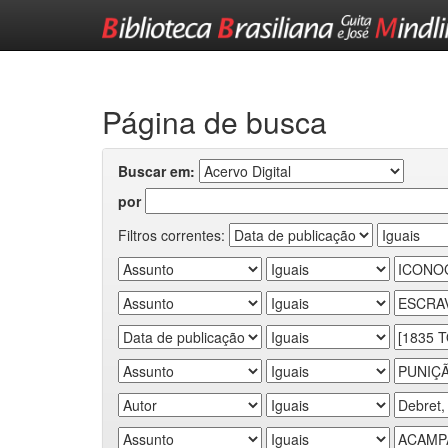
Skip
navigation
Página de busca
Buscar em:
por
Filtros correntes: