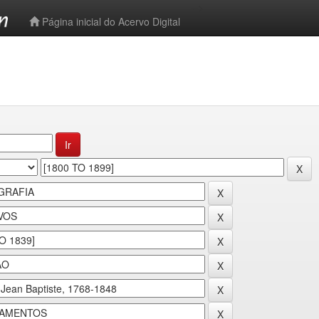
-->
Página inicial do Acervo Digital