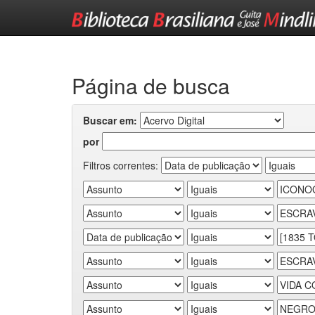
Skip
navigation
Página de busca
Buscar em:
por
Filtros correntes: