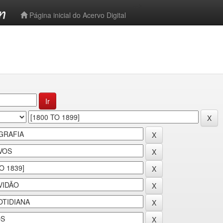
-->
Página inicial do Acervo Digital