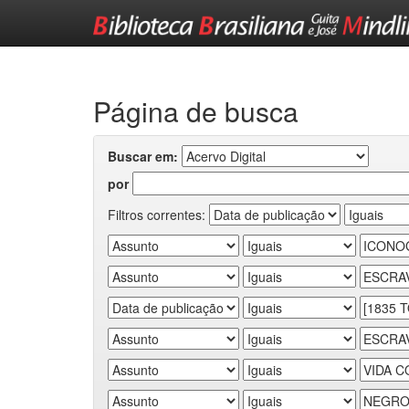
Skip
navigation
Página de busca
Buscar em:
por
Filtros correntes: