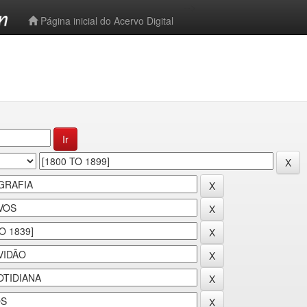
-->
Página inicial do Acervo Digital