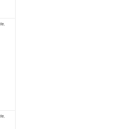
te,
te,