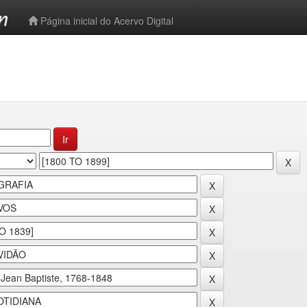
-->
Página inicial do Acervo Digital