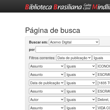
Skip
navigation
Página de busca
Buscar em:
por
Filtros correntes: