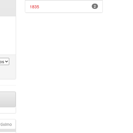
1835
2
róximo