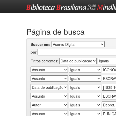
Skip
navigation
Página de busca
Buscar em:
por
Filtros correntes: