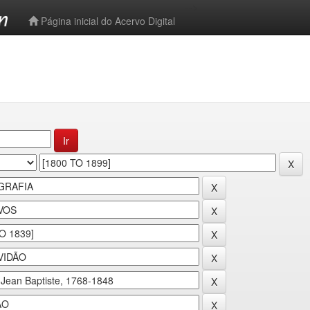
-->
Página inicial do Acervo Digital