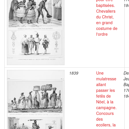
baptisées.
18
Chevaliers
du Christ,
en grand
costume de
l'ordre
1839
Une
De
mulatresse
Je
allant
Bap
passer les
17
fetês de
18
Nöel, à la
campagne.
Concours
des
ecoliers, la