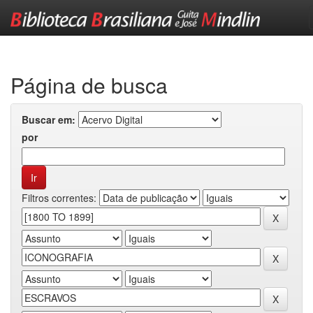
Skip
navigation
Página de busca
Buscar em:
por
Filtros correntes: