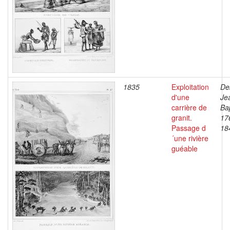
1835
Exploitation
De
d'une
Je
carrière de
Bap
granit.
17
Passage d
18
´une rivière
guéable