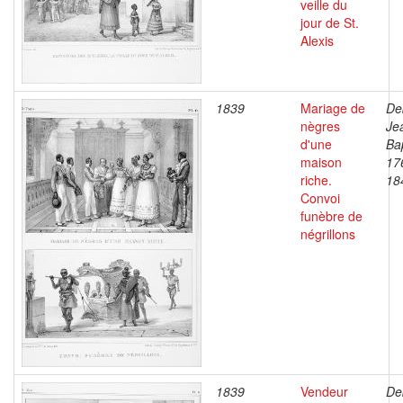
veille du
jour de St.
Alexis
1839
Mariage de
De
nègres
Je
d'une
Bap
maison
17
riche.
18
Convoi
funèbre de
négrillons
1839
Vendeur
De