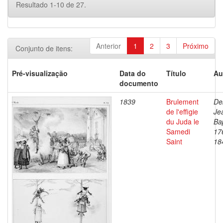
Resultado 1-10 de 27.
Anterior
1
2
3
Próximo
Conjunto de itens:
Pré-visualização
Data do
Título
Au
documento
1839
Brulement
De
de l'effigie
Je
du Juda le
Bap
Samedi
17
Saint
18