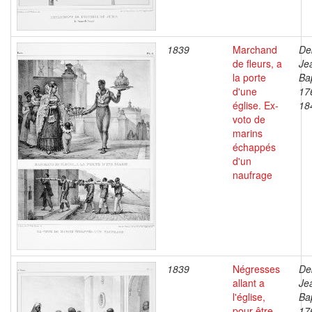
1839
Marchand
De
de fleurs, a
Je
la porte
Bap
d'une
17
église. Ex-
18
voto de
marins
échappés
d'un
naufrage
1839
Négresses
De
allant a
Je
l'église,
Bap
pour être
17