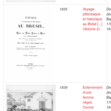
1835
Voyage
De
pittoresque
Je
et historique
Bap
au Brésil [...]
17
(Volume 2)
18
1839
Enterrement
De
d'une
Je
femme
Bap
nègre.
17
Convoi
18