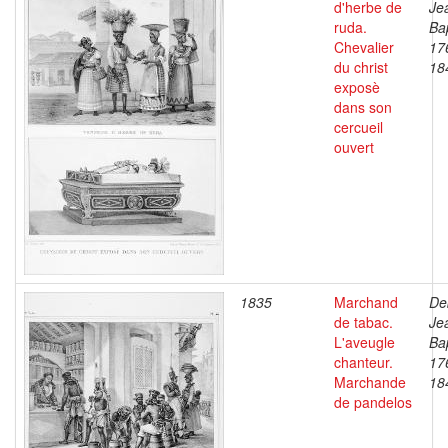
d'herbe de
Je
ruda.
Bap
Chevalier
17
du christ
18
exposè
dans son
cercueil
ouvert
1835
Marchand
De
de tabac.
Je
L'aveugle
Bap
chanteur.
17
Marchande
18
de pandelos