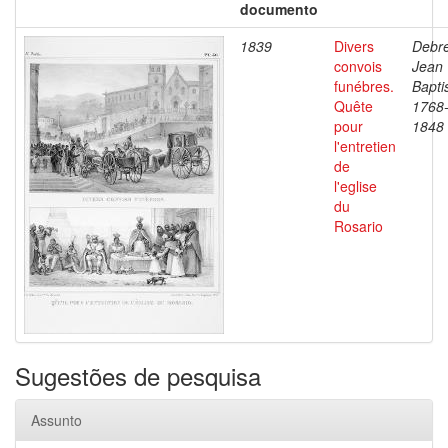
documento
1839
Divers
Debre
convois
Jean
funébres.
Bapti
Quête
1768
pour
1848
l'entretien
de
l'eglise
du
Rosario
Sugestões de pesquisa
Assunto