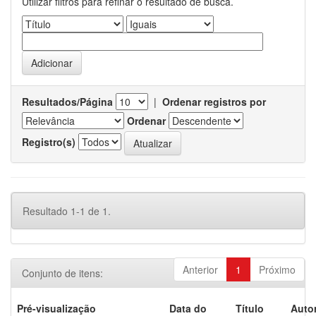
Utilizar filtros para refinar o resultado de busca.
Resultados/Página
|
Ordenar registros por
Ordenar
Registro(s)
Resultado 1-1 de 1.
Anterior
1
Próximo
Conjunto de itens:
Pré-visualização
Data do
Título
Autor