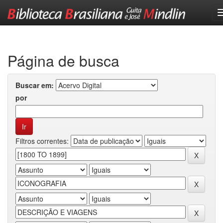
Skip
navigation
Página de busca
Buscar em:
por
Filtros correntes: