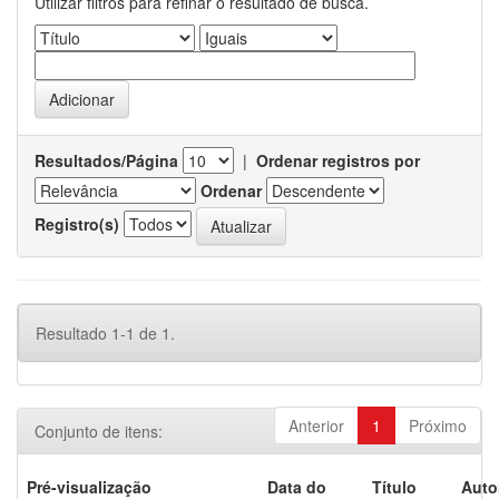
Utilizar filtros para refinar o resultado de busca.
Resultados/Página
|
Ordenar registros por
Ordenar
Registro(s)
Resultado 1-1 de 1.
Anterior
1
Próximo
Conjunto de itens:
Pré-visualização
Data do
Título
Auto