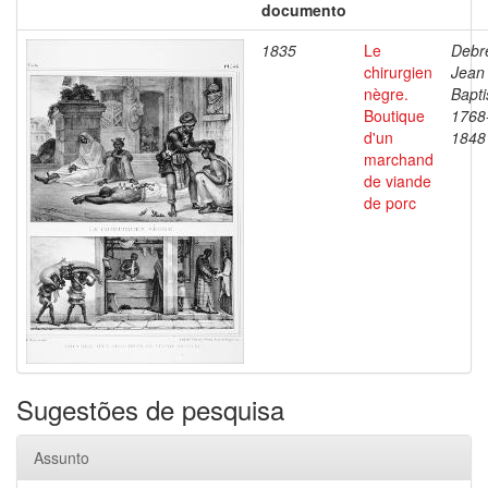
documento
1835
Le
Debre
chirurgien
Jean
nègre.
Bapti
Boutique
1768
d'un
1848
marchand
de viande
de porc
Sugestões de pesquisa
Assunto