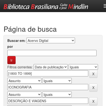
Skip
navigation
Página de busca
Buscar em:
por
Filtros correntes: