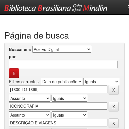
Skip
navigation
Página de busca
Buscar em:
por
Filtros correntes: