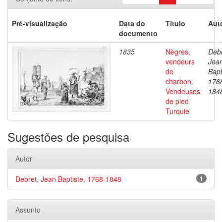
Pré-visualização
Data do
Título
Aut
documento
1835
Nègres,
Debr
vendeurs
Jea
de
Bapt
charbon.
176
Vendeuses
184
de pled
Turquie
Sugestões de pesquisa
Autor
Debret, Jean Baptiste, 1768-1848
1
Assunto