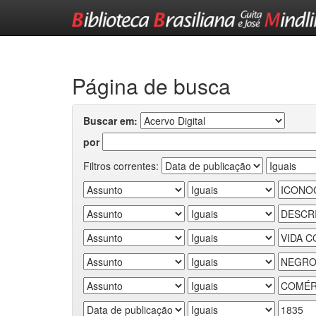
Skip
navigation
Página de busca
Buscar em:
por
Filtros correntes: