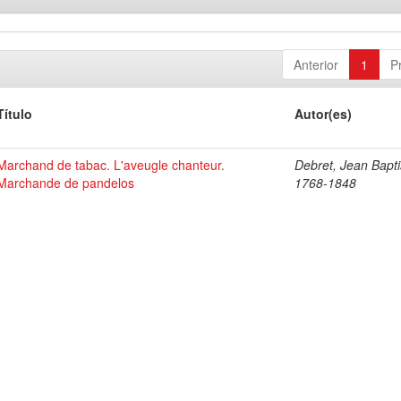
Anterior
1
P
Título
Autor(es)
Marchand de tabac. L'aveugle chanteur.
Debret, Jean Bapti
Marchande de pandelos
1768-1848