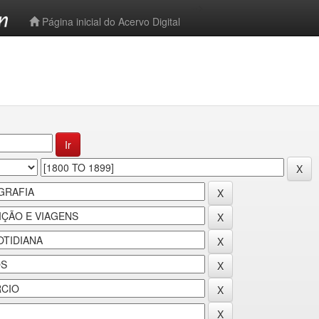
-->
Página inicial do Acervo Digital