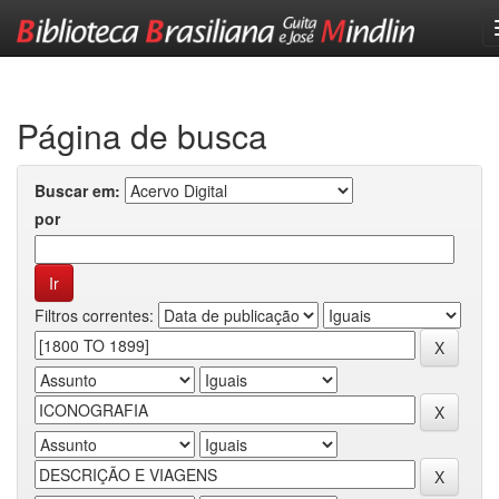
Skip
navigation
Página de busca
Buscar em:
por
Filtros correntes: