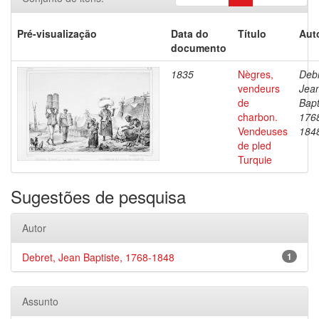
Pré-visualização
Data do
Título
Aut
documento
1835
Nègres,
Debr
vendeurs
Jea
de
Bapt
charbon.
176
Vendeuses
184
de pled
Turquie
Sugestões de pesquisa
Autor
Debret, Jean Baptiste, 1768-1848
1
Assunto