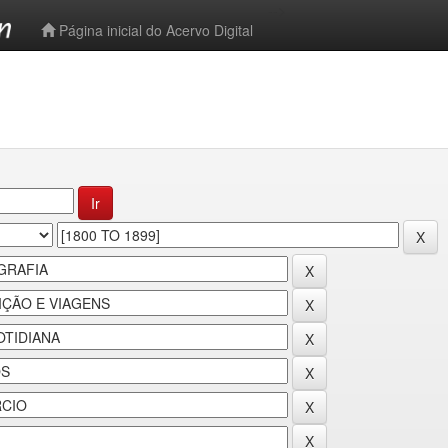
-->
Página inicial do Acervo Digital