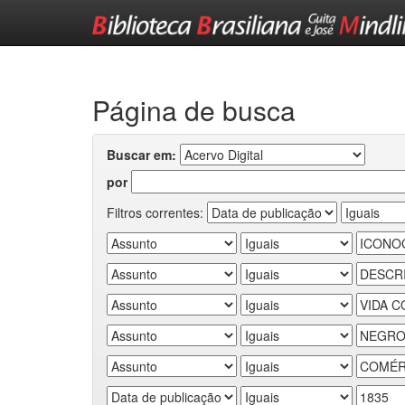
Skip
navigation
Página de busca
Buscar em:
por
Filtros correntes: