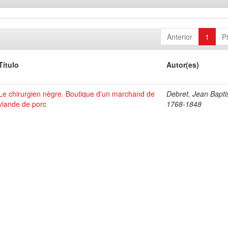
Anterior
1
P
Título
Autor(es)
Le chirurgien nègre. Boutique d'un marchand de
Debret, Jean Bapti
viande de porc
1768-1848