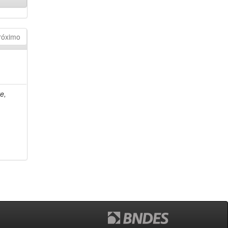
róximo
e,