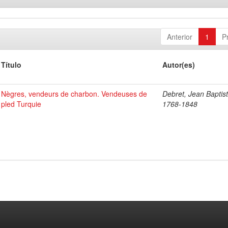
Anterior
1
P
Título
Autor(es)
Nègres, vendeurs de charbon. Vendeuses de
Debret, Jean Baptist
pled Turquie
1768-1848