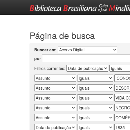
Skip
navigation
Página de busca
Buscar em:
por
Filtros correntes: