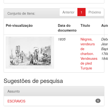
Anterior
1
Próximo
Conjunto de itens:
Pré-visualização
Data do
Título
Aut
documento
1835
Nègres,
Debr
vendeurs
Jea
de
Bapt
charbon.
176
Vendeuses
184
de pled
Turquie
Sugestões de pesquisa
Assunto
ESCRAVOS
1