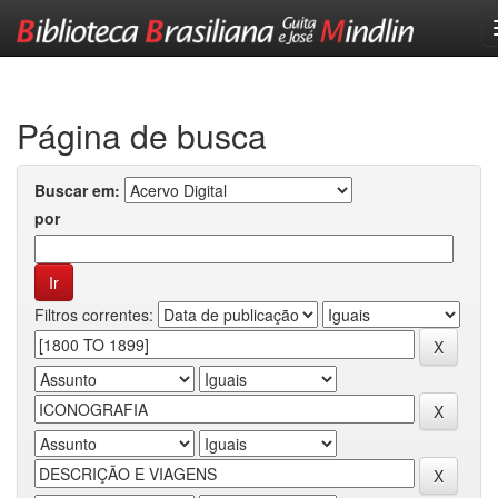
Skip
navigation
Página de busca
Buscar em:
por
Filtros correntes: