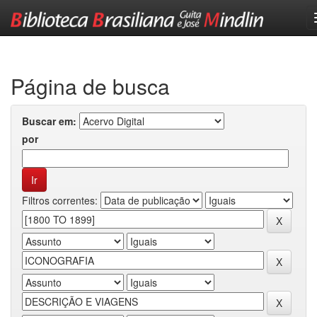
Skip
navigation
Página de busca
Buscar em:
por
Filtros correntes: