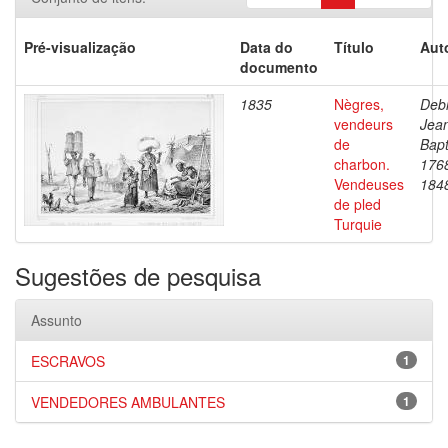
Pré-visualização
Data do
Título
Aut
documento
1835
Nègres,
Debr
vendeurs
Jea
de
Bapt
charbon.
176
Vendeuses
184
de pled
Turquie
Sugestões de pesquisa
Assunto
ESCRAVOS
1
VENDEDORES AMBULANTES
1