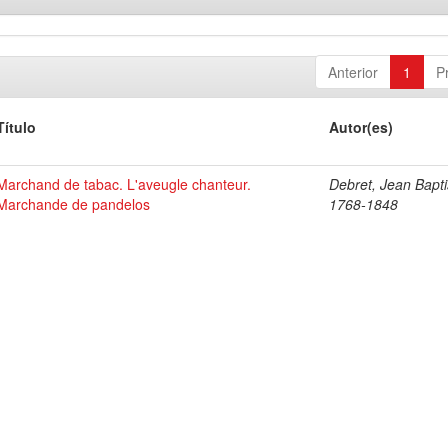
Anterior
1
P
Título
Autor(es)
Marchand de tabac. L'aveugle chanteur.
Debret, Jean Bapti
Marchande de pandelos
1768-1848