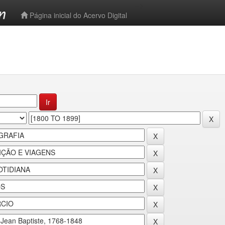
-->
Página inicial do Acervo Digital