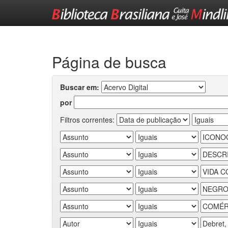
Skip
navigation
Página de busca
Buscar em:
por
Filtros correntes: