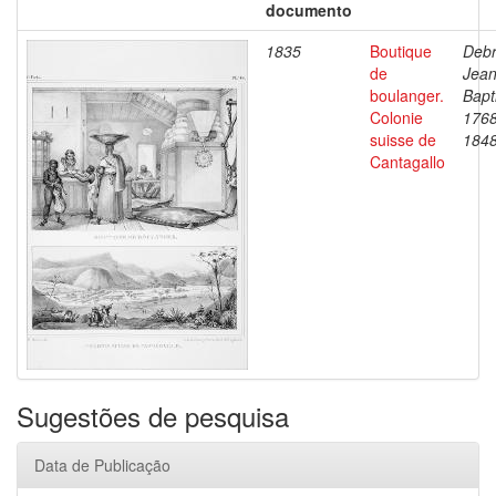
documento
1835
Boutique
Debr
de
Jea
boulanger.
Bapt
Colonie
1768
suisse de
184
Cantagallo
Sugestões de pesquisa
Data de Publicação