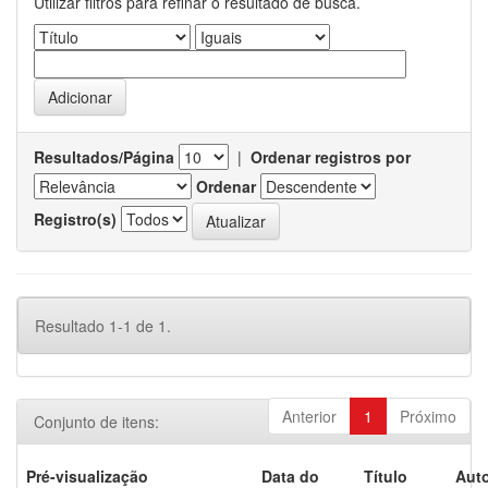
Utilizar filtros para refinar o resultado de busca.
Resultados/Página
|
Ordenar registros por
Ordenar
Registro(s)
Resultado 1-1 de 1.
Anterior
1
Próximo
Conjunto de itens:
Pré-visualização
Data do
Título
Auto