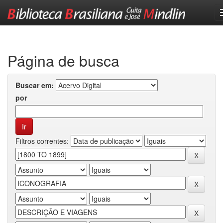
Skip
navigation
Página de busca
Buscar em:
por
Filtros correntes: