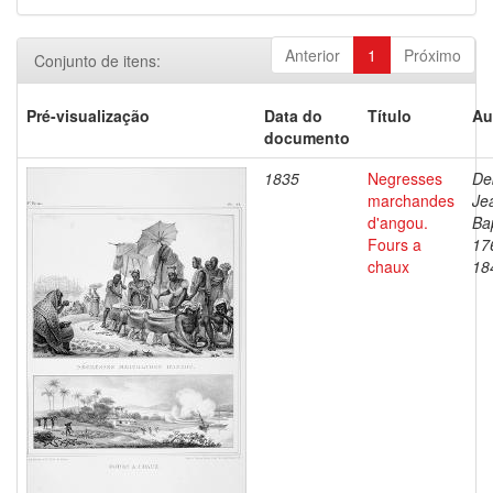
Anterior
1
Próximo
Conjunto de itens:
Pré-visualização
Data do
Título
Au
documento
1835
Negresses
De
marchandes
Je
d'angou.
Bap
Fours a
17
chaux
18