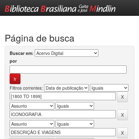
Skip
navigation
Página de busca
Buscar em:
por
Filtros correntes: