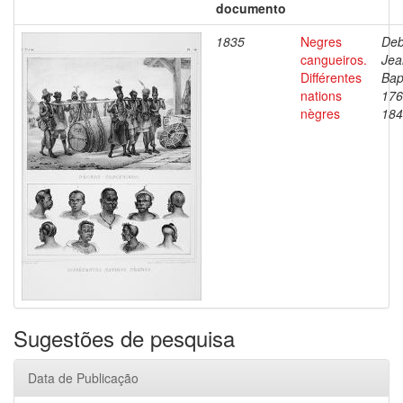
documento
1835
Negres
Deb
cangueiros.
Jea
Différentes
Bap
nations
176
nègres
184
Sugestões de pesquisa
Data de Publicação