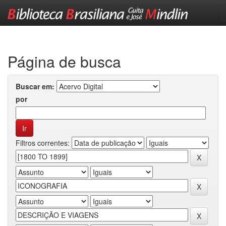
Skip
navigation
Página de busca
Buscar em:
por
Filtros correntes: