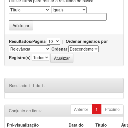
Utilizar filtros para refinar o resultado de busca.
Resultados/Página
|
Ordenar registros por
Ordenar
Registro(s)
Resultado 1-1 de 1.
Anterior
1
Próximo
Conjunto de itens:
Pré-visualização
Data do
Título
Aut