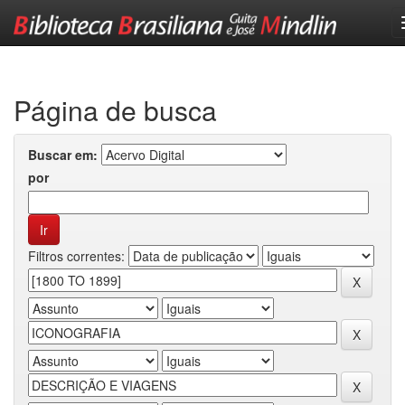
Skip
navigation
Página de busca
Buscar em:
por
Filtros correntes: