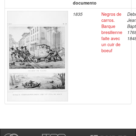
documento
1835
Negros de
Debr
carros.
Jea
Barque
Bapt
bresilienne
176
faite avec
184
un cuir de
boeuf