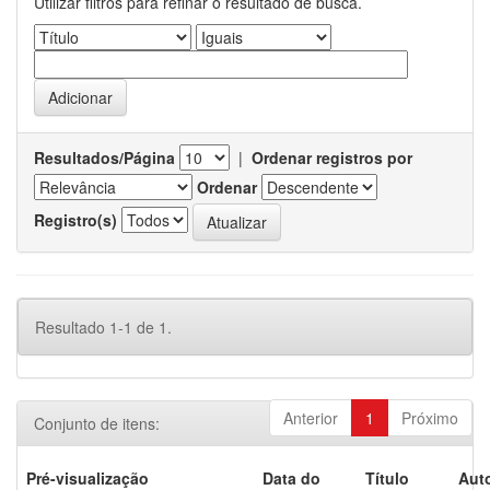
Utilizar filtros para refinar o resultado de busca.
Resultados/Página
|
Ordenar registros por
Ordenar
Registro(s)
Resultado 1-1 de 1.
Anterior
1
Próximo
Conjunto de itens:
Pré-visualização
Data do
Título
Auto