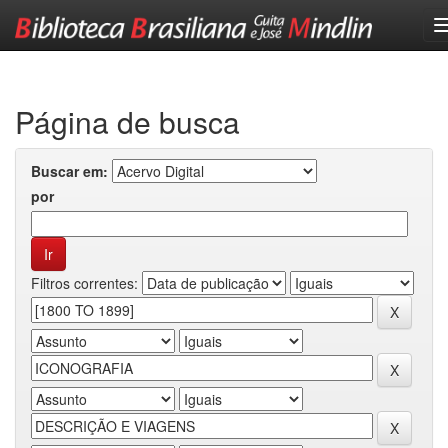
Skip
navigation
Página de busca
Buscar em:
por
Filtros correntes: