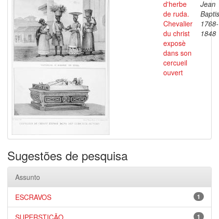
d'herbe
Jean
de ruda.
Baptis
Chevalier
1768-
du christ
1848
exposè
dans son
cercueil
ouvert
Sugestões de pesquisa
Assunto
ESCRAVOS
1
SUPERSTIÇÃO
1