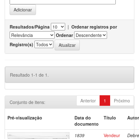
Resultados/Página
|
Ordenar registros por
Ordenar
Registro(s)
Resultado 1-1 de 1.
Anterior
1
Próximo
Conjunto de itens:
Pré-visualização
Data do
Título
Autor
documento
1839
Vendeur
Debre