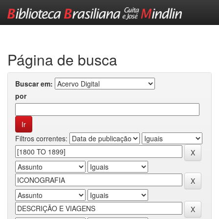
Skip
navigation
Página de busca
Buscar em:
por
Filtros correntes: