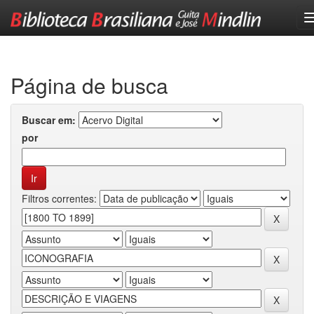
Skip
navigation
Página de busca
Buscar em:
por
Filtros correntes: