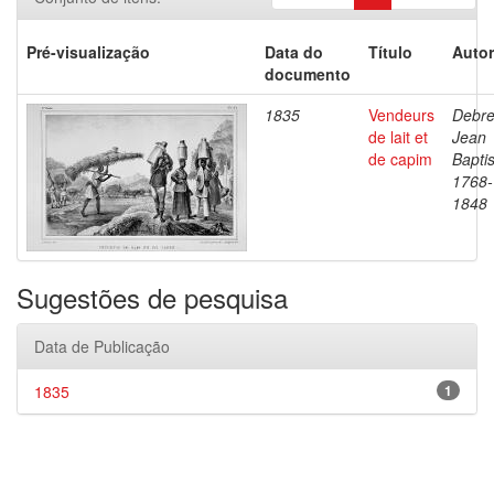
Pré-visualização
Data do
Título
Autor
documento
1835
Vendeurs
Debre
de lait et
Jean
de capim
Baptis
1768-
1848
Sugestões de pesquisa
Data de Publicação
1835
1