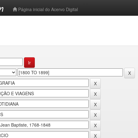
-->
Página inicial do Acervo Digital