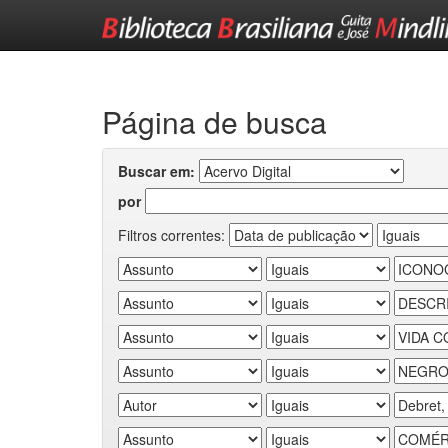
Skip
navigation
Página de busca
Buscar em:
por
Filtros correntes: