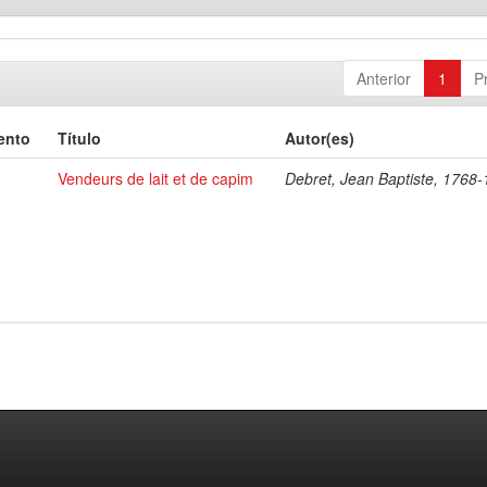
Anterior
1
P
ento
Título
Autor(es)
Vendeurs de lait et de capim
Debret, Jean Baptiste, 1768