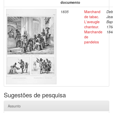
documento
1835
Marchand
Deb
de tabac.
Jea
L'aveugle
Bapt
chanteur.
176
Marchande
184
de
pandelos
Sugestões de pesquisa
Assunto