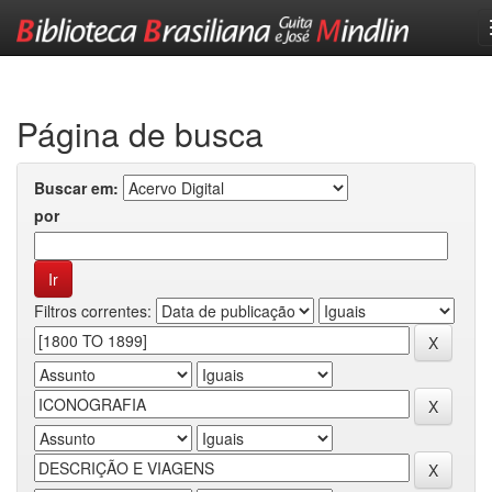
Skip
navigation
Página de busca
Buscar em:
por
Filtros correntes: