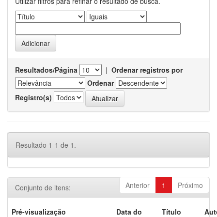
Utilizar filtros para refinar o resultado de busca.
Resultados/Página
|
Ordenar registros por
Ordenar
Registro(s)
Resultado 1-1 de 1.
Anterior
1
Próximo
Conjunto de itens:
Pré-visualização
Data do
Título
Aut