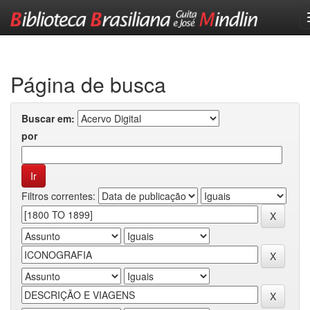
Skip
navigation
Página de busca
Buscar em:
por
Filtros correntes: