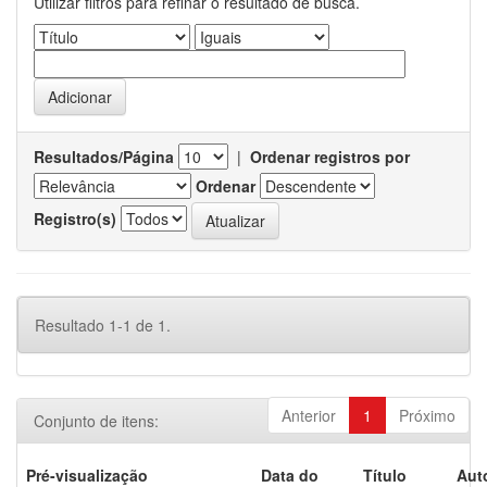
Utilizar filtros para refinar o resultado de busca.
Resultados/Página
|
Ordenar registros por
Ordenar
Registro(s)
Resultado 1-1 de 1.
Anterior
1
Próximo
Conjunto de itens:
Pré-visualização
Data do
Título
Aut